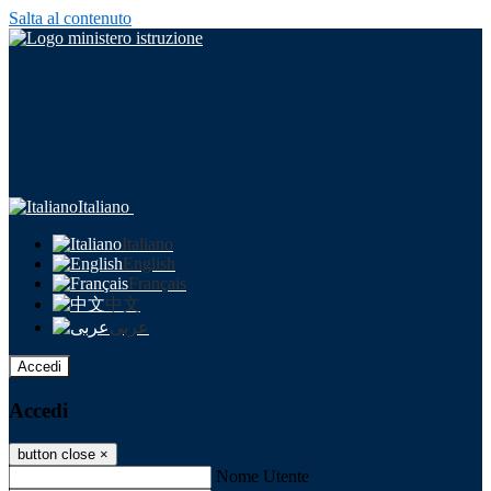
Salta al contenuto
Italiano
Italiano
English
Français
中文
عربى
Accedi
Accedi
button close
×
Nome Utente