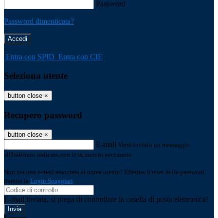
Password
Password dimenticata?
-
Entra con SPID
Entra con CIE
Seleziona utente
button close
×
Recupero password
button close
×
E-mail
Verrà inviato un messaggio
all'indirizzo indicato con le istruzioni necessarie.
Non hai una e-mail associata al nome utente? Effettua il reset della password
tramite la
Login Spaggiari
E-mail inviata, si prega di controllare la casella di posta elettronica!