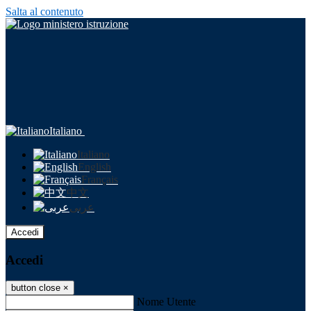
Salta al contenuto
Italiano
Italiano
English
Français
中文
عربى
Accedi
Accedi
button close
×
Nome Utente