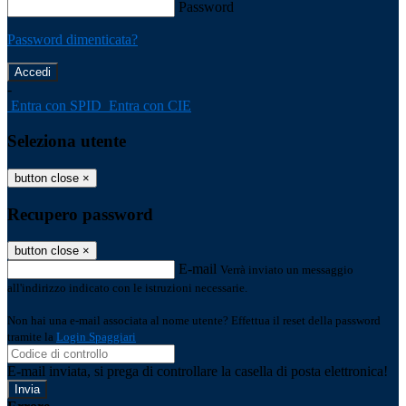
Password
Password dimenticata?
-
Entra con SPID
Entra con CIE
Seleziona utente
button close
×
Recupero password
button close
×
E-mail
Verrà inviato un messaggio
all'indirizzo indicato con le istruzioni necessarie.
Non hai una e-mail associata al nome utente? Effettua il reset della password
tramite la
Login Spaggiari
E-mail inviata, si prega di controllare la casella di posta elettronica!