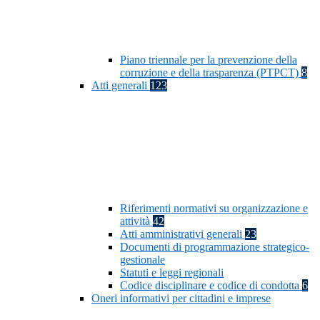
Piano triennale per la prevenzione della
corruzione e della trasparenza (PTPCT)
8
Atti generali
123
Riferimenti normativi su organizzazione e
attività
42
Atti amministrativi generali
23
Documenti di programmazione strategico-
gestionale
Statuti e leggi regionali
Codice disciplinare e codice di condotta
6
Oneri informativi per cittadini e imprese