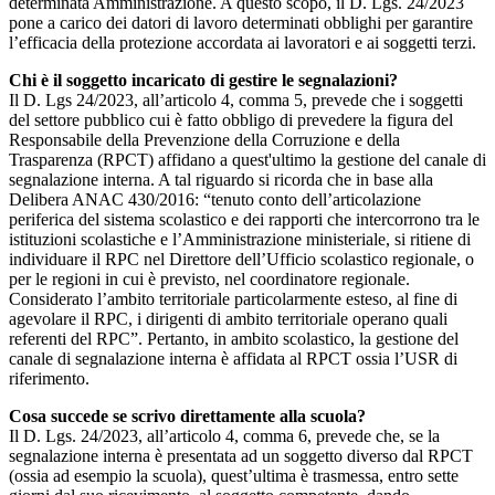
determinata Amministrazione. A questo scopo, il D. Lgs. 24/2023
pone a carico dei datori di lavoro determinati obblighi per garantire
l’efficacia della protezione accordata ai lavoratori e ai soggetti terzi.
Chi è il soggetto incaricato di gestire le segnalazioni?
Il D. Lgs 24/2023, all’articolo 4, comma 5, prevede che i soggetti
del settore pubblico cui è fatto obbligo di prevedere la figura del
Responsabile della Prevenzione della Corruzione e della
Trasparenza (RPCT) affidano a quest'ultimo la gestione del canale di
segnalazione interna. A tal riguardo si ricorda che in base alla
Delibera ANAC 430/2016: “tenuto conto dell’articolazione
periferica del sistema scolastico e dei rapporti che intercorrono tra le
istituzioni scolastiche e l’Amministrazione ministeriale, si ritiene di
individuare il RPC nel Direttore dell’Ufficio scolastico regionale, o
per le regioni in cui è previsto, nel coordinatore regionale.
Considerato l’ambito territoriale particolarmente esteso, al fine di
agevolare il RPC, i dirigenti di ambito territoriale operano quali
referenti del RPC”. Pertanto, in ambito scolastico, la gestione del
canale di segnalazione interna è affidata al RPCT ossia l’USR di
riferimento.
Cosa succede se scrivo direttamente alla scuola?
Il D. Lgs. 24/2023, all’articolo 4, comma 6, prevede che, se la
segnalazione interna è presentata ad un soggetto diverso dal RPCT
(ossia ad esempio la scuola), quest’ultima è trasmessa, entro sette