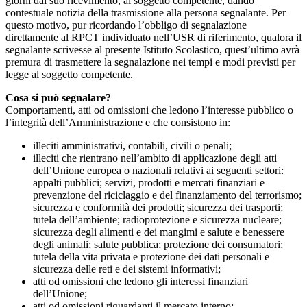
giorni dal suo ricevimento, al soggetto competente, dando
contestuale notizia della trasmissione alla persona segnalante. Per
questo motivo, pur ricordando l’obbligo di segnalazione
direttamente al RPCT individuato nell’USR di riferimento, qualora il
segnalante scrivesse al presente Istituto Scolastico, quest’ultimo avrà
premura di trasmettere la segnalazione nei tempi e modi previsti per
legge al soggetto competente.
Cosa si può segnalare?
Comportamenti, atti od omissioni che ledono l’interesse pubblico o
l’integrità dell’Amministrazione e che consistono in:
illeciti amministrativi, contabili, civili o penali;
illeciti che rientrano nell’ambito di applicazione degli atti
dell’Unione europea o nazionali relativi ai seguenti settori:
appalti pubblici; servizi, prodotti e mercati finanziari e
prevenzione del riciclaggio e del finanziamento del terrorismo;
sicurezza e conformità dei prodotti; sicurezza dei trasporti;
tutela dell’ambiente; radioprotezione e sicurezza nucleare;
sicurezza degli alimenti e dei mangimi e salute e benessere
degli animali; salute pubblica; protezione dei consumatori;
tutela della vita privata e protezione dei dati personali e
sicurezza delle reti e dei sistemi informativi;
atti od omissioni che ledono gli interessi finanziari
dell’Unione;
atti od omissioni riguardanti il mercato interno;