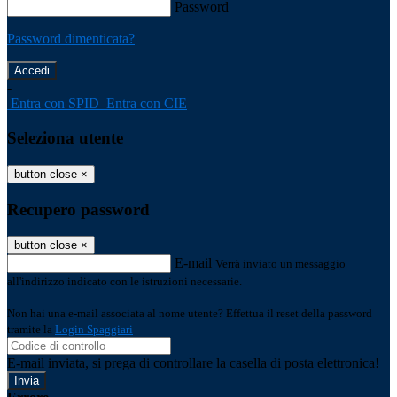
Password
Password dimenticata?
-
Entra con SPID
Entra con CIE
Seleziona utente
button close
×
Recupero password
button close
×
E-mail
Verrà inviato un messaggio
all'indirizzo indicato con le istruzioni necessarie.
Non hai una e-mail associata al nome utente? Effettua il reset della password
tramite la
Login Spaggiari
E-mail inviata, si prega di controllare la casella di posta elettronica!