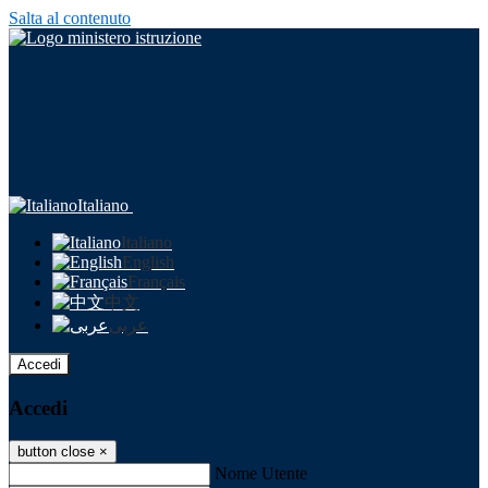
Salta al contenuto
Italiano
Italiano
English
Français
中文
عربى
Accedi
Accedi
button close
×
Nome Utente