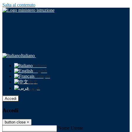
Salta al contenuto
Italiano
Italiano
English
Français
中文
عربى
Accedi
Accedi
button close
×
Nome Utente