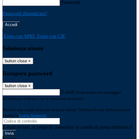
Password
Password dimenticata?
-
Entra con SPID
Entra con CIE
Seleziona utente
button close
×
Recupero password
button close
×
E-mail
Verrà inviato un messaggio
all'indirizzo indicato con le istruzioni necessarie.
Non hai una e-mail associata al nome utente? Effettua il reset della password
tramite la
Login Spaggiari
E-mail inviata, si prega di controllare la casella di posta elettronica!