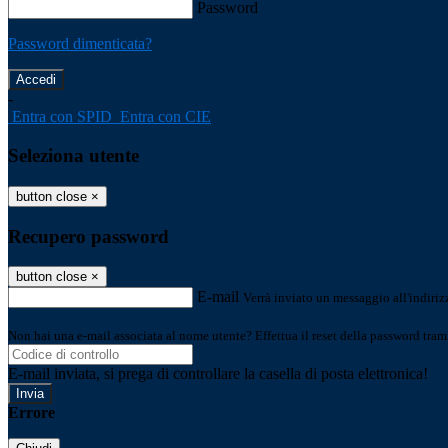
Password
Password dimenticata?
-
Entra con SPID
Entra con CIE
Seleziona utente
button close
×
Recupero password
button close
×
E-mail
Verrà inviato un messaggio all'indirizz
Non hai una e-mail associata al nome utente? Effettua il reset della password tram
E-mail inviata, si prega di controllare la casella di posta elettronica!
Errore