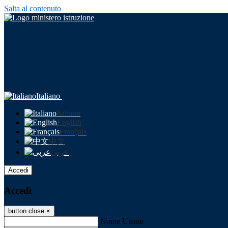
Salta al contenuto
Italiano
Italiano
English
Français
中文
عربى
Accedi
Accedi
button close
×
Nome Utente