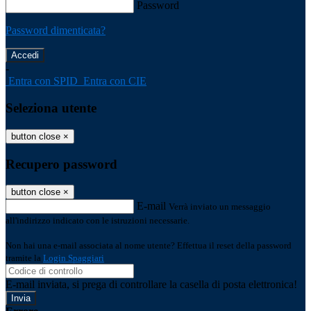
Password
Password dimenticata?
-
Entra con SPID
Entra con CIE
Seleziona utente
button close
×
Recupero password
button close
×
E-mail
Verrà inviato un messaggio
all'indirizzo indicato con le istruzioni necessarie.
Non hai una e-mail associata al nome utente? Effettua il reset della password
tramite la
Login Spaggiari
E-mail inviata, si prega di controllare la casella di posta elettronica!