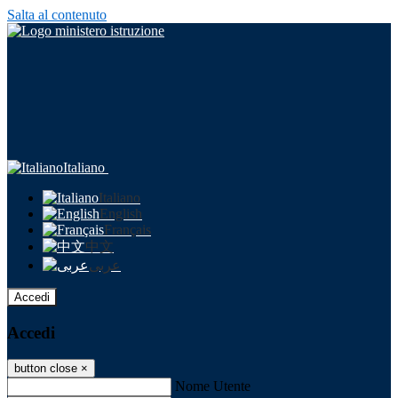
Salta al contenuto
Italiano
Italiano
English
Français
中文
عربى
Accedi
Accedi
button close
×
Nome Utente