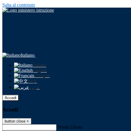
Salta al contenuto
Italiano
Italiano
English
Français
中文
عربى
Accedi
Accedi
button close
×
Nome Utente