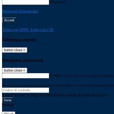
Password
Password dimenticata?
-
Entra con SPID
Entra con CIE
Seleziona utente
button close
×
Recupero password
button close
×
E-mail
Verrà inviato un messaggio all'indirizz
Non hai una e-mail associata al nome utente? Effettua il reset della password tram
E-mail inviata, si prega di controllare la casella di posta elettronica!
Errore