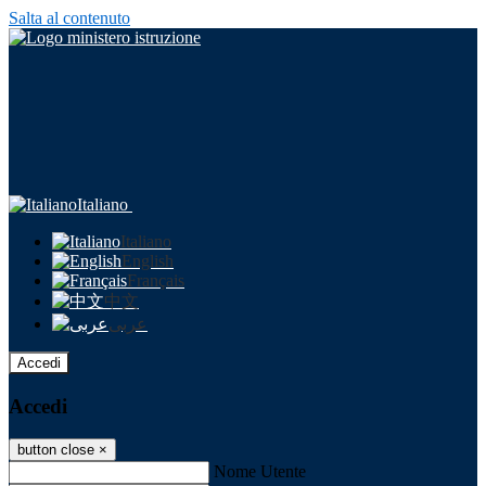
Salta al contenuto
Italiano
Italiano
English
Français
中文
عربى
Accedi
Accedi
button close
×
Nome Utente