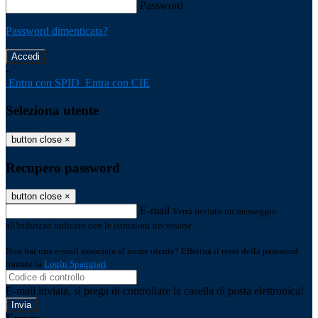
Password
Password dimenticata?
-
Entra con SPID
Entra con CIE
Seleziona utente
button close
×
Recupero password
button close
×
E-mail
Verrà inviato un messaggio
all'indirizzo indicato con le istruzioni necessarie.
Non hai una e-mail associata al nome utente? Effettua il reset della password
tramite la
Login Spaggiari
E-mail inviata, si prega di controllare la casella di posta elettronica!