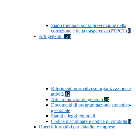
Piano triennale per la prevenzione della
corruzione e della trasparenza (PTPCT)
8
Atti generali
123
Riferimenti normativi su organizzazione e
attività
42
Atti amministrativi generali
23
Documenti di programmazione strategico-
gestionale
Statuti e leggi regionali
Codice disciplinare e codice di condotta
6
Oneri informativi per cittadini e imprese