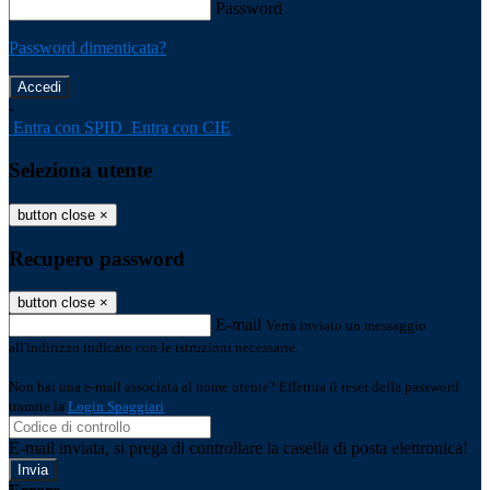
Password
Password dimenticata?
-
Entra con SPID
Entra con CIE
Seleziona utente
button close
×
Recupero password
button close
×
E-mail
Verrà inviato un messaggio
all'indirizzo indicato con le istruzioni necessarie.
Non hai una e-mail associata al nome utente? Effettua il reset della password
tramite la
Login Spaggiari
E-mail inviata, si prega di controllare la casella di posta elettronica!