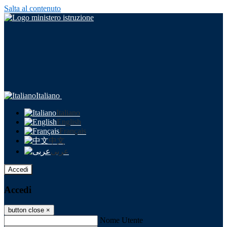
Salta al contenuto
Italiano
Italiano
English
Français
中文
عربى
Accedi
Accedi
button close
×
Nome Utente