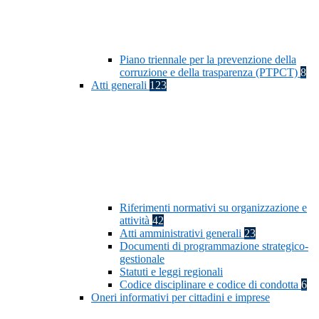
Piano triennale per la prevenzione della
corruzione e della trasparenza (PTPCT)
8
Atti generali
123
Riferimenti normativi su organizzazione e
attività
42
Atti amministrativi generali
23
Documenti di programmazione strategico-
gestionale
Statuti e leggi regionali
Codice disciplinare e codice di condotta
6
Oneri informativi per cittadini e imprese