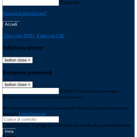
Password
Password dimenticata?
-
Entra con SPID
Entra con CIE
Seleziona utente
button close
×
Recupero password
button close
×
E-mail
Verrà inviato un messaggio
all'indirizzo indicato con le istruzioni necessarie.
Non hai una e-mail associata al nome utente? Effettua il reset della password
tramite la
Login Spaggiari
E-mail inviata, si prega di controllare la casella di posta elettronica!