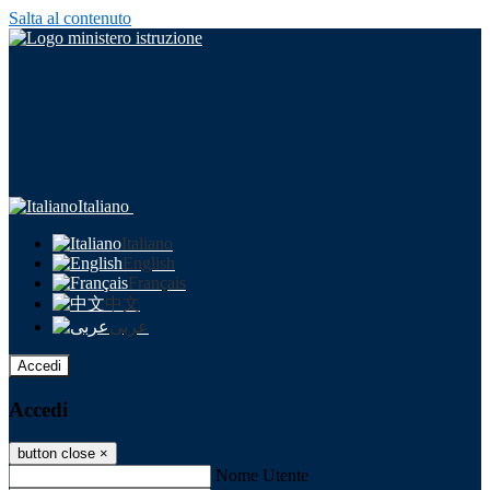
Salta al contenuto
Italiano
Italiano
English
Français
中文
عربى
Accedi
Accedi
button close
×
Nome Utente