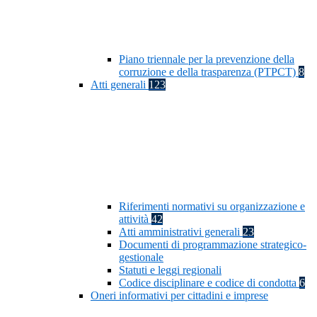
Piano triennale per la prevenzione della
corruzione e della trasparenza (PTPCT)
8
Atti generali
123
Riferimenti normativi su organizzazione e
attività
42
Atti amministrativi generali
23
Documenti di programmazione strategico-
gestionale
Statuti e leggi regionali
Codice disciplinare e codice di condotta
6
Oneri informativi per cittadini e imprese