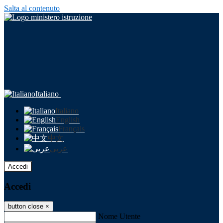
Salta al contenuto
Italiano
Italiano
English
Français
中文
عربى
Accedi
Accedi
button close
×
Nome Utente