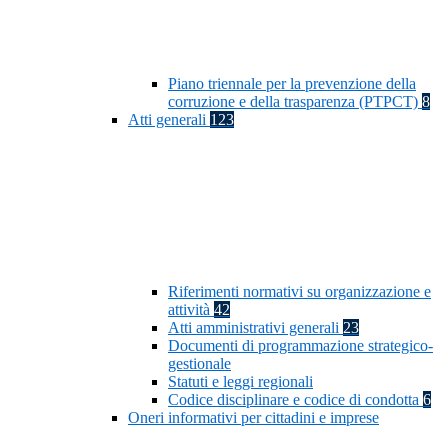
Piano triennale per la prevenzione della
corruzione e della trasparenza (PTPCT)
8
Atti generali
123
Riferimenti normativi su organizzazione e
attività
42
Atti amministrativi generali
23
Documenti di programmazione strategico-
gestionale
Statuti e leggi regionali
Codice disciplinare e codice di condotta
6
Oneri informativi per cittadini e imprese