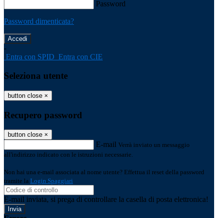
Password
Password dimenticata?
-
Entra con SPID
Entra con CIE
Seleziona utente
button close
×
Recupero password
button close
×
E-mail
Verrà inviato un messaggio
all'indirizzo indicato con le istruzioni necessarie.
Non hai una e-mail associata al nome utente? Effettua il reset della password
tramite la
Login Spaggiari
E-mail inviata, si prega di controllare la casella di posta elettronica!