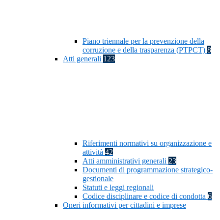
Piano triennale per la prevenzione della
corruzione e della trasparenza (PTPCT)
8
Atti generali
123
Riferimenti normativi su organizzazione e
attività
42
Atti amministrativi generali
23
Documenti di programmazione strategico-
gestionale
Statuti e leggi regionali
Codice disciplinare e codice di condotta
6
Oneri informativi per cittadini e imprese