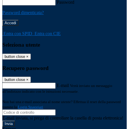
Password
Password dimenticata?
-
Entra con SPID
Entra con CIE
Seleziona utente
button close
×
Recupero password
button close
×
E-mail
Verrà inviato un messaggio
all'indirizzo indicato con le istruzioni necessarie.
Non hai una e-mail associata al nome utente? Effettua il reset della password
tramite la
Login Spaggiari
E-mail inviata, si prega di controllare la casella di posta elettronica!