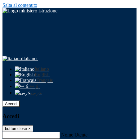
Salta al contenuto
Italiano
Italiano
English
Français
中文
عربى
Accedi
Accedi
button close
×
Nome Utente