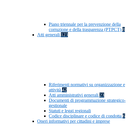
Piano triennale per la prevenzione della
corruzione e della trasparenza (PTPCT)
8
Atti generali
123
Riferimenti normativi su organizzazione e
attività
42
Atti amministrativi generali
23
Documenti di programmazione strategico-
gestionale
Statuti e leggi regionali
Codice disciplinare e codice di condotta
6
Oneri informativi per cittadini e imprese