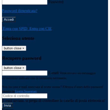
Password
Password dimenticata?
-
Entra con SPID
Entra con CIE
Seleziona utente
button close
×
Recupero password
button close
×
E-mail
Verrà inviato un messaggio
all'indirizzo indicato con le istruzioni necessarie.
Non hai una e-mail associata al nome utente? Effettua il reset della password
tramite la
Login Spaggiari
E-mail inviata, si prega di controllare la casella di posta elettronica!