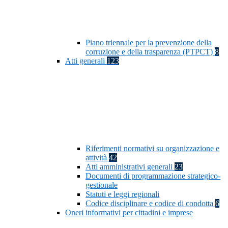
Piano triennale per la prevenzione della
corruzione e della trasparenza (PTPCT)
8
Atti generali
123
Riferimenti normativi su organizzazione e
attività
42
Atti amministrativi generali
23
Documenti di programmazione strategico-
gestionale
Statuti e leggi regionali
Codice disciplinare e codice di condotta
6
Oneri informativi per cittadini e imprese