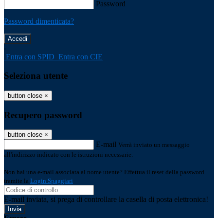
Password
Password dimenticata?
-
Entra con SPID
Entra con CIE
Seleziona utente
button close
×
Recupero password
button close
×
E-mail
Verrà inviato un messaggio
all'indirizzo indicato con le istruzioni necessarie.
Non hai una e-mail associata al nome utente? Effettua il reset della password
tramite la
Login Spaggiari
E-mail inviata, si prega di controllare la casella di posta elettronica!