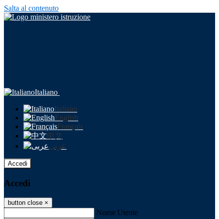
Salta al contenuto
Italiano
Italiano
English
Français
中文
عربى
Accedi
Accedi
button close
×
Nome Utente