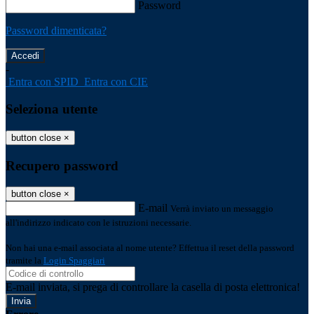
Password
Password dimenticata?
-
Entra con SPID
Entra con CIE
Seleziona utente
button close
×
Recupero password
button close
×
E-mail
Verrà inviato un messaggio
all'indirizzo indicato con le istruzioni necessarie.
Non hai una e-mail associata al nome utente? Effettua il reset della password
tramite la
Login Spaggiari
E-mail inviata, si prega di controllare la casella di posta elettronica!