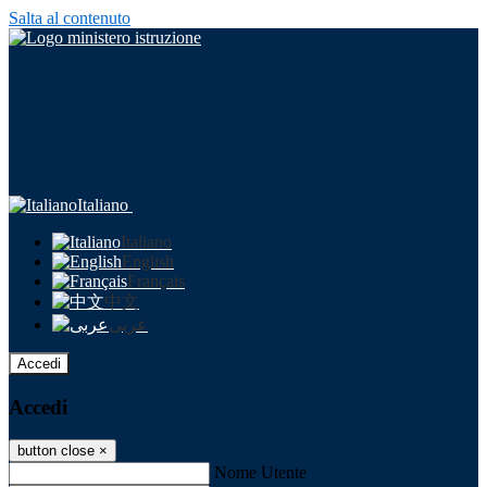
Salta al contenuto
Italiano
Italiano
English
Français
中文
عربى
Accedi
Accedi
button close
×
Nome Utente