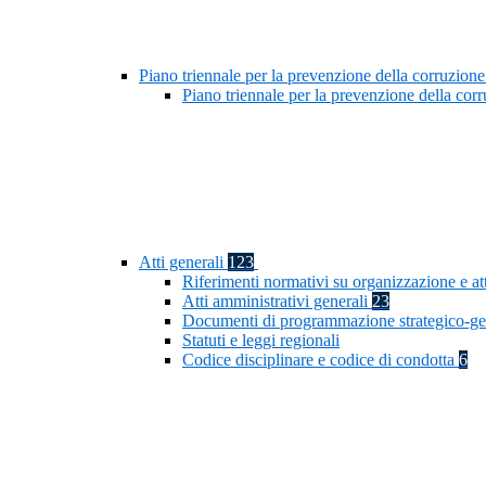
Piano triennale per la prevenzione della corruzione
Piano triennale per la prevenzione della co
Atti generali
123
Riferimenti normativi su organizzazione e at
Atti amministrativi generali
23
Documenti di programmazione strategico-ge
Statuti e leggi regionali
Codice disciplinare e codice di condotta
6