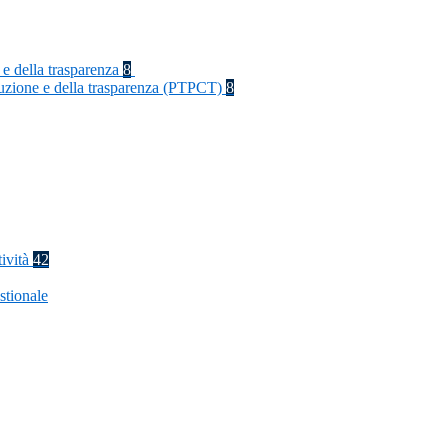
 e della trasparenza
8
rruzione e della trasparenza (PTPCT)
8
tività
42
stionale