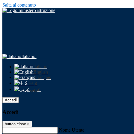
Salta al contenuto
Italiano
Italiano
English
Français
中文
عربى
Accedi
Accedi
button close
×
Nome Utente