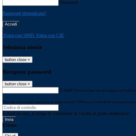
Password
Password dimenticata?
-
Entra con SPID
Entra con CIE
Seleziona utente
button close
×
Recupero password
button close
×
E-mail
Verrà inviato un messaggio all'indirizz
Non hai una e-mail associata al nome utente? Effettua il reset della password tram
E-mail inviata, si prega di controllare la casella di posta elettronica!
Errore