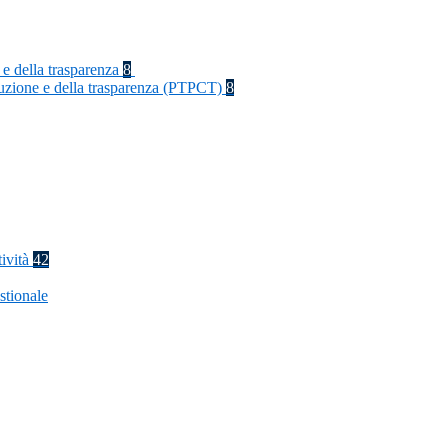
 e della trasparenza
8
rruzione e della trasparenza (PTPCT)
8
tività
42
stionale