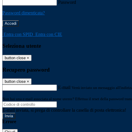
Password
Password dimenticata?
-
Entra con SPID
Entra con CIE
Seleziona utente
button close
×
Recupero password
button close
×
E-mail
Verrà inviato un messaggio all'indirizz
Non hai una e-mail associata al nome utente? Effettua il reset della password tram
E-mail inviata, si prega di controllare la casella di posta elettronica!
Errore