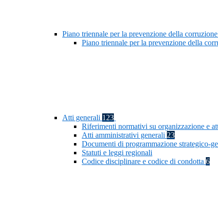
Piano triennale per la prevenzione della corruzione
Piano triennale per la prevenzione della co
Atti generali
123
Riferimenti normativi su organizzazione e at
Atti amministrativi generali
23
Documenti di programmazione strategico-ge
Statuti e leggi regionali
Codice disciplinare e codice di condotta
6