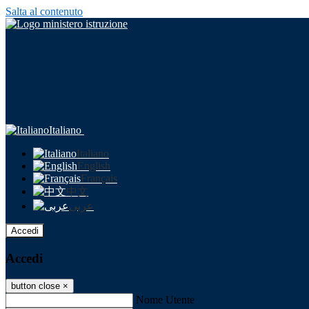
Salta al contenuto
Italiano
Italiano
English
Français
中文
عربى
Accedi
Accedi
button close
×
Nome Utente