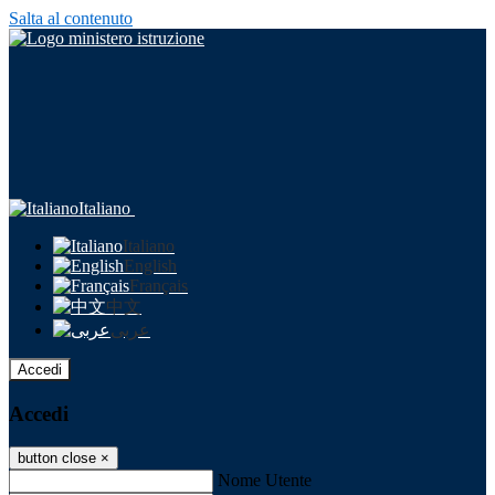
Salta al contenuto
Italiano
Italiano
English
Français
中文
عربى
Accedi
Accedi
button close
×
Nome Utente