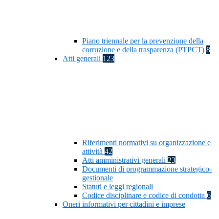
Piano triennale per la prevenzione della
corruzione e della trasparenza (PTPCT)
8
Atti generali
123
Riferimenti normativi su organizzazione e
attività
42
Atti amministrativi generali
23
Documenti di programmazione strategico-
gestionale
Statuti e leggi regionali
Codice disciplinare e codice di condotta
6
Oneri informativi per cittadini e imprese