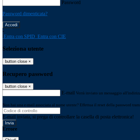
Password
Password dimenticata?
-
Entra con SPID
Entra con CIE
Seleziona utente
button close
×
Recupero password
button close
×
E-mail
Verrà inviato un messaggio all'indirizz
Non hai una e-mail associata al nome utente? Effettua il reset della password tram
E-mail inviata, si prega di controllare la casella di posta elettronica!
Errore