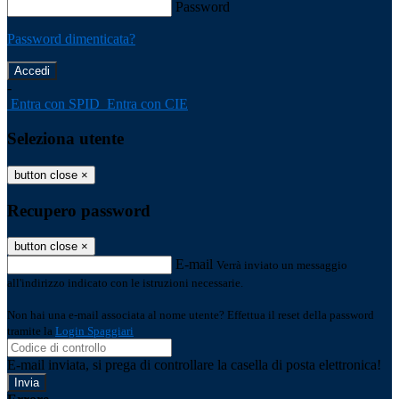
Password
Password dimenticata?
-
Entra con SPID
Entra con CIE
Seleziona utente
button close
×
Recupero password
button close
×
E-mail
Verrà inviato un messaggio
all'indirizzo indicato con le istruzioni necessarie.
Non hai una e-mail associata al nome utente? Effettua il reset della password
tramite la
Login Spaggiari
E-mail inviata, si prega di controllare la casella di posta elettronica!