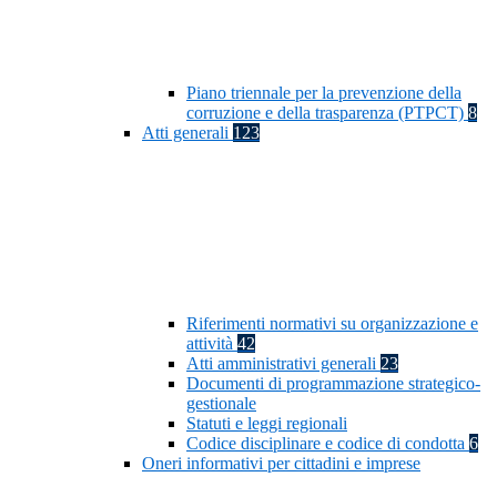
Piano triennale per la prevenzione della
corruzione e della trasparenza (PTPCT)
8
Atti generali
123
Riferimenti normativi su organizzazione e
attività
42
Atti amministrativi generali
23
Documenti di programmazione strategico-
gestionale
Statuti e leggi regionali
Codice disciplinare e codice di condotta
6
Oneri informativi per cittadini e imprese