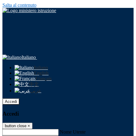
Salta al contenuto
Italiano
Italiano
English
Français
中文
عربى
Accedi
Accedi
button close
×
Nome Utente