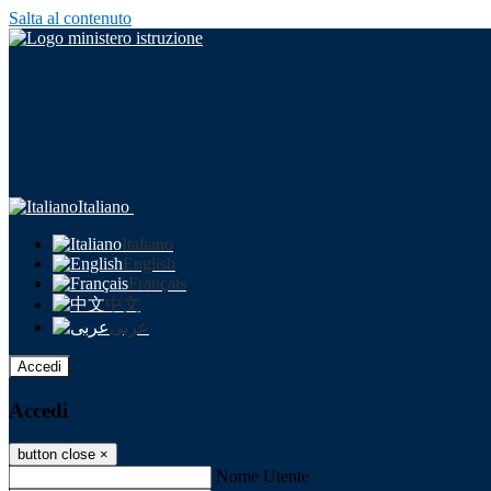
Salta al contenuto
Italiano
Italiano
English
Français
中文
عربى
Accedi
Accedi
button close
×
Nome Utente