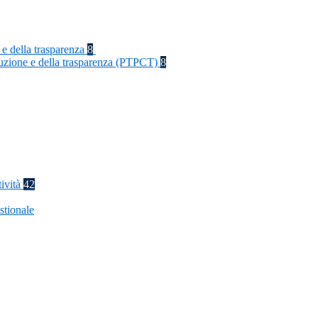
 e della trasparenza
8
rruzione e della trasparenza (PTPCT)
8
tività
42
stionale