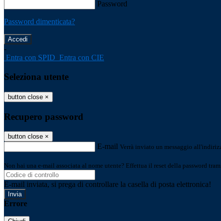
Password
Password dimenticata?
-
Entra con SPID
Entra con CIE
Seleziona utente
button close
×
Recupero password
button close
×
E-mail
Verrà inviato un messaggio all'indirizz
Non hai una e-mail associata al nome utente? Effettua il reset della password tram
E-mail inviata, si prega di controllare la casella di posta elettronica!
Errore