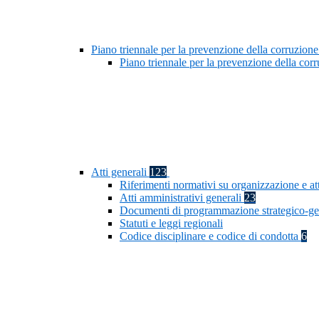
Piano triennale per la prevenzione della corruzione
Piano triennale per la prevenzione della co
Atti generali
123
Riferimenti normativi su organizzazione e at
Atti amministrativi generali
23
Documenti di programmazione strategico-ge
Statuti e leggi regionali
Codice disciplinare e codice di condotta
6