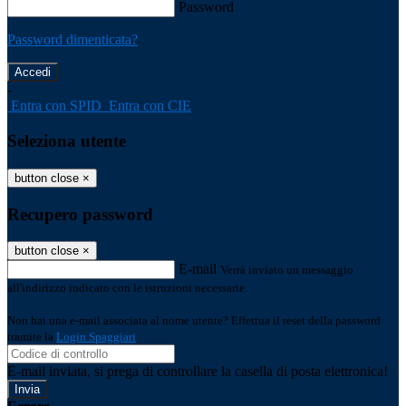
Password
Password dimenticata?
-
Entra con SPID
Entra con CIE
Seleziona utente
button close
×
Recupero password
button close
×
E-mail
Verrà inviato un messaggio
all'indirizzo indicato con le istruzioni necessarie.
Non hai una e-mail associata al nome utente? Effettua il reset della password
tramite la
Login Spaggiari
E-mail inviata, si prega di controllare la casella di posta elettronica!