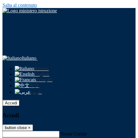
Salta al contenuto
Italiano
Italiano
English
Français
中文
عربى
Accedi
Accedi
button close
×
Nome Utente