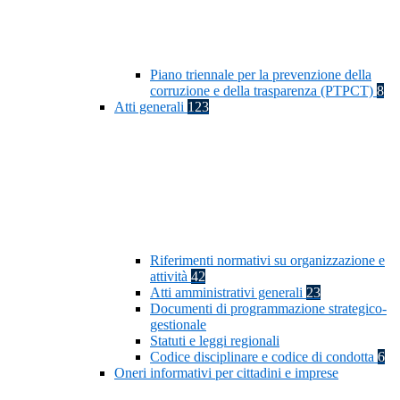
Piano triennale per la prevenzione della
corruzione e della trasparenza (PTPCT)
8
Atti generali
123
Riferimenti normativi su organizzazione e
attività
42
Atti amministrativi generali
23
Documenti di programmazione strategico-
gestionale
Statuti e leggi regionali
Codice disciplinare e codice di condotta
6
Oneri informativi per cittadini e imprese