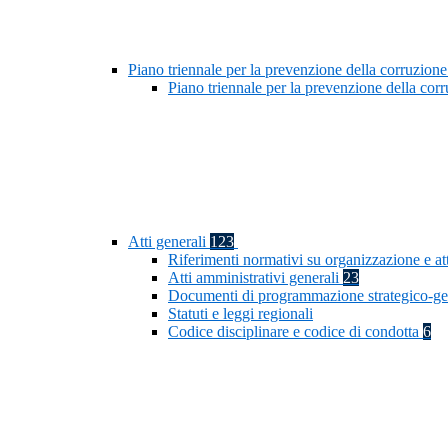
Piano triennale per la prevenzione della corruzione
Piano triennale per la prevenzione della co
Atti generali
123
Riferimenti normativi su organizzazione e at
Atti amministrativi generali
23
Documenti di programmazione strategico-ge
Statuti e leggi regionali
Codice disciplinare e codice di condotta
6