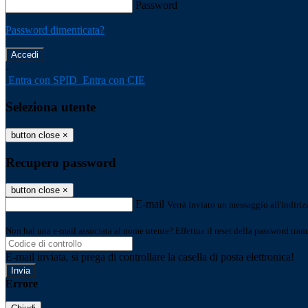
Password
Password dimenticata?
-
Entra con SPID
Entra con CIE
Seleziona utente
button close
×
Recupero password
button close
×
E-mail
Verrà inviato un messaggio all'indirizz
Non hai una e-mail associata al nome utente? Effettua il reset della password tram
E-mail inviata, si prega di controllare la casella di posta elettronica!
Errore