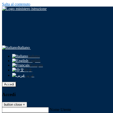
Salta al contenuto
Italiano
Italiano
English
Français
中文
عربى
Accedi
Accedi
button close
×
Nome Utente