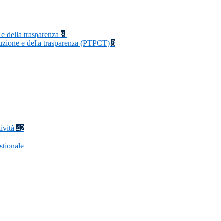
 e della trasparenza
8
rruzione e della trasparenza (PTPCT)
8
tività
42
stionale