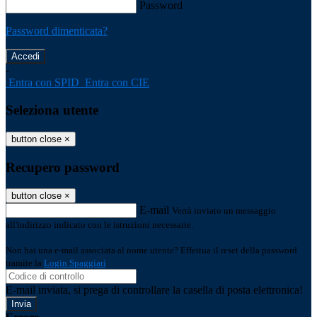
Password
Password dimenticata?
-
Entra con SPID
Entra con CIE
Seleziona utente
button close
×
Recupero password
button close
×
E-mail
Verrà inviato un messaggio
all'indirizzo indicato con le istruzioni necessarie.
Non hai una e-mail associata al nome utente? Effettua il reset della password
tramite la
Login Spaggiari
E-mail inviata, si prega di controllare la casella di posta elettronica!