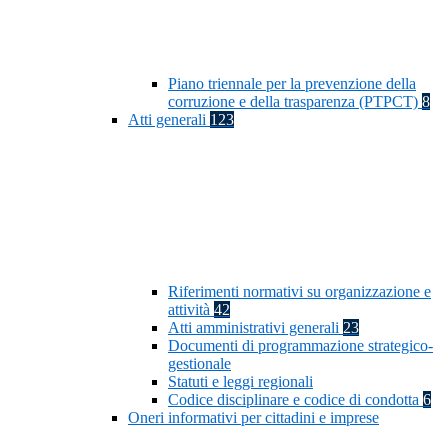
Piano triennale per la prevenzione della
corruzione e della trasparenza (PTPCT)
8
Atti generali
123
Riferimenti normativi su organizzazione e
attività
42
Atti amministrativi generali
23
Documenti di programmazione strategico-
gestionale
Statuti e leggi regionali
Codice disciplinare e codice di condotta
6
Oneri informativi per cittadini e imprese