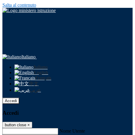
Salta al contenuto
Italiano
Italiano
English
Français
中文
عربى
Accedi
Accedi
button close
×
Nome Utente