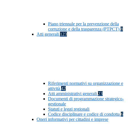
Piano triennale per la prevenzione della
corruzione e della trasparenza (PTPCT)
8
Atti generali
123
Riferimenti normativi su organizzazione e
attività
42
Atti amministrativi generali
23
Documenti di programmazione strategico-
gestionale
Statuti e leggi regionali
Codice disciplinare e codice di condotta
6
Oneri informativi per cittadini e imprese