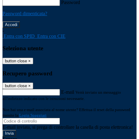
Password
Password dimenticata?
-
Entra con SPID
Entra con CIE
Seleziona utente
button close
×
Recupero password
button close
×
E-mail
Verrà inviato un messaggio
all'indirizzo indicato con le istruzioni necessarie.
Non hai una e-mail associata al nome utente? Effettua il reset della password
tramite la
Login Spaggiari
E-mail inviata, si prega di controllare la casella di posta elettronica!