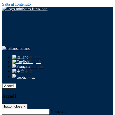
Salta al contenuto
Italiano
Italiano
English
Français
中文
عربى
Accedi
Accedi
button close
×
Nome Utente