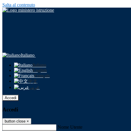
Salta al contenuto
Italiano
Italiano
English
Français
中文
عربى
Accedi
Accedi
button close
×
Nome Utente