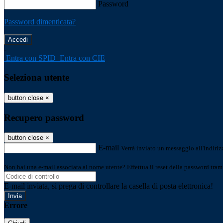
Password
Password dimenticata?
-
Entra con SPID
Entra con CIE
Seleziona utente
button close
×
Recupero password
button close
×
E-mail
Verrà inviato un messaggio all'indirizz
Non hai una e-mail associata al nome utente? Effettua il reset della password tram
E-mail inviata, si prega di controllare la casella di posta elettronica!
Errore