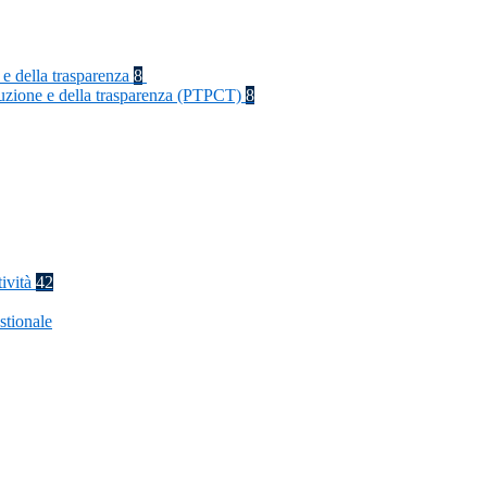
 e della trasparenza
8
rruzione e della trasparenza (PTPCT)
8
tività
42
stionale