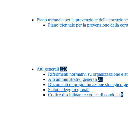
Piano triennale per la prevenzione della corruzione
Piano triennale per la prevenzione della co
Atti generali
123
Riferimenti normativi su organizzazione e at
Atti amministrativi generali
23
Documenti di programmazione strategico-ge
Statuti e leggi regionali
Codice disciplinare e codice di condotta
6