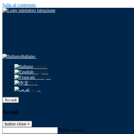
Salta al contenuto
Italiano
Italiano
English
Français
中文
عربى
Accedi
Accedi
button close
×
Nome Utente