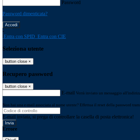
Password
Password dimenticata?
-
Entra con SPID
Entra con CIE
Seleziona utente
button close
×
Recupero password
button close
×
E-mail
Verrà inviato un messaggio all'indirizz
Non hai una e-mail associata al nome utente? Effettua il reset della password tram
E-mail inviata, si prega di controllare la casella di posta elettronica!
Errore