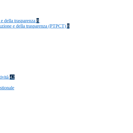
 e della trasparenza
8
rruzione e della trasparenza (PTPCT)
8
tività
42
stionale