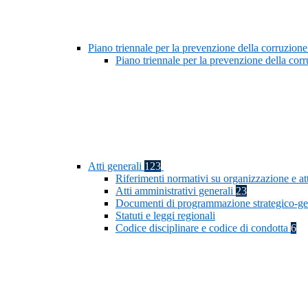
Piano triennale per la prevenzione della corruzione
Piano triennale per la prevenzione della co
Atti generali
123
Riferimenti normativi su organizzazione e at
Atti amministrativi generali
23
Documenti di programmazione strategico-ge
Statuti e leggi regionali
Codice disciplinare e codice di condotta
6