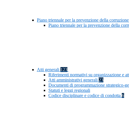
Piano triennale per la prevenzione della corruzione
Piano triennale per la prevenzione della co
Atti generali
123
Riferimenti normativi su organizzazione e at
Atti amministrativi generali
23
Documenti di programmazione strategico-ge
Statuti e leggi regionali
Codice disciplinare e codice di condotta
6