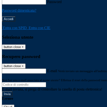
Password
Password dimenticata?
-
Entra con SPID
Entra con CIE
Seleziona utente
button close
×
Recupero password
button close
×
E-mail
Verrà inviato un messaggio all'indirizz
Non hai una e-mail associata al nome utente? Effettua il reset della password tram
E-mail inviata, si prega di controllare la casella di posta elettronica!
Errore