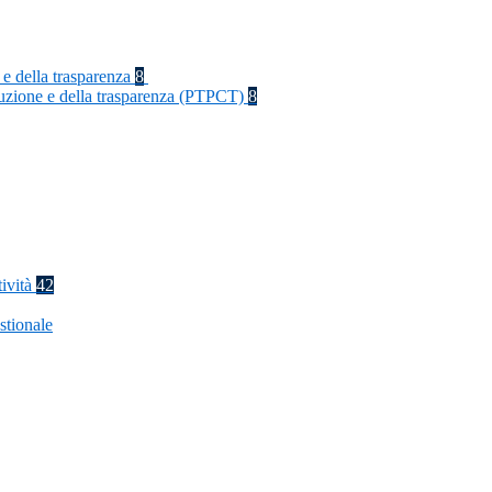
 e della trasparenza
8
rruzione e della trasparenza (PTPCT)
8
tività
42
stionale