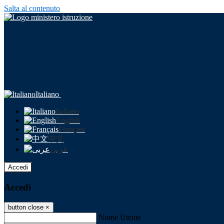
Salta al contenuto
Italiano
Italiano
English
Français
中文
عربى
Accedi
Accedi
button close
×
Nome Utente