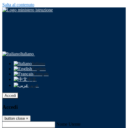
Salta al contenuto
Italiano
Italiano
English
Français
中文
عربى
Accedi
Accedi
button close
×
Nome Utente