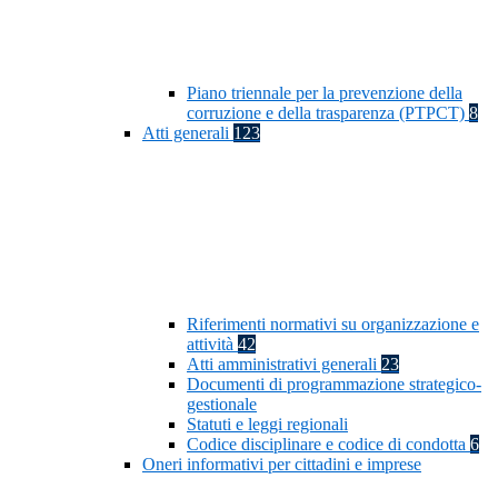
Piano triennale per la prevenzione della
corruzione e della trasparenza (PTPCT)
8
Atti generali
123
Riferimenti normativi su organizzazione e
attività
42
Atti amministrativi generali
23
Documenti di programmazione strategico-
gestionale
Statuti e leggi regionali
Codice disciplinare e codice di condotta
6
Oneri informativi per cittadini e imprese