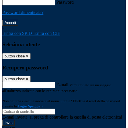
Password
Password dimenticata?
-
Entra con SPID
Entra con CIE
Seleziona utente
button close
×
Recupero password
button close
×
E-mail
Verrà inviato un messaggio
all'indirizzo indicato con le istruzioni necessarie.
Non hai una e-mail associata al nome utente? Effettua il reset della password
tramite la
Login Spaggiari
E-mail inviata, si prega di controllare la casella di posta elettronica!