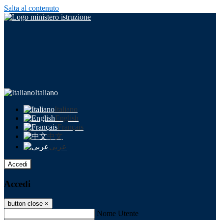
Salta al contenuto
Italiano
Italiano
English
Français
中文
عربى
Accedi
Accedi
button close
×
Nome Utente