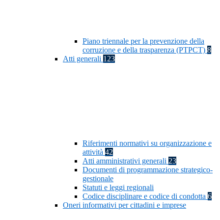
Piano triennale per la prevenzione della
corruzione e della trasparenza (PTPCT)
8
Atti generali
123
Riferimenti normativi su organizzazione e
attività
42
Atti amministrativi generali
23
Documenti di programmazione strategico-
gestionale
Statuti e leggi regionali
Codice disciplinare e codice di condotta
6
Oneri informativi per cittadini e imprese