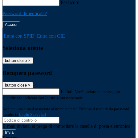
Password
Password dimenticata?
-
Entra con SPID
Entra con CIE
Seleziona utente
button close
×
Recupero password
button close
×
E-mail
Verrà inviato un messaggio
all'indirizzo indicato con le istruzioni necessarie.
Non hai una e-mail associata al nome utente? Effettua il reset della password
tramite la
Login Spaggiari
E-mail inviata, si prega di controllare la casella di posta elettronica!