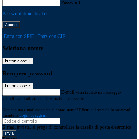
Password
Password dimenticata?
-
Entra con SPID
Entra con CIE
Seleziona utente
button close
×
Recupero password
button close
×
E-mail
Verrà inviato un messaggio
all'indirizzo indicato con le istruzioni necessarie.
Non hai una e-mail associata al nome utente? Effettua il reset della password
tramite la
Login Spaggiari
E-mail inviata, si prega di controllare la casella di posta elettronica!