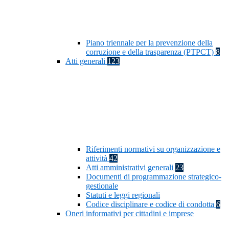
Piano triennale per la prevenzione della
corruzione e della trasparenza (PTPCT)
8
Atti generali
123
Riferimenti normativi su organizzazione e
attività
42
Atti amministrativi generali
23
Documenti di programmazione strategico-
gestionale
Statuti e leggi regionali
Codice disciplinare e codice di condotta
6
Oneri informativi per cittadini e imprese