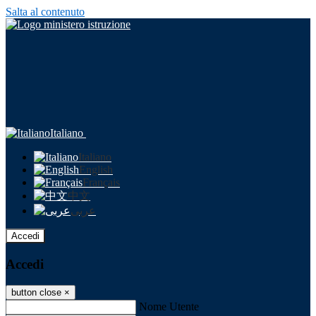
Salta al contenuto
Italiano
Italiano
English
Français
中文
عربى
Accedi
Accedi
button close
×
Nome Utente