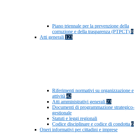
Piano triennale per la prevenzione della
corruzione e della trasparenza (PTPCT)
8
Atti generali
123
Riferimenti normativi su organizzazione e
attività
42
Atti amministrativi generali
23
Documenti di programmazione strategico-
gestionale
Statuti e leggi regionali
Codice disciplinare e codice di condotta
6
Oneri informativi per cittadini e imprese