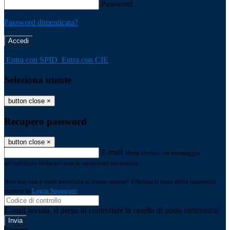
Password
Password dimenticata?
-
Entra con SPID
Entra con CIE
Seleziona utente
button close
×
Recupero password
button close
×
E-mail
Verrà inviato un messaggio
all'indirizzo indicato con le istruzioni necessarie.
Non hai una e-mail associata al nome utente? Effettua il reset della password
tramite la
Login Spaggiari
E-mail inviata, si prega di controllare la casella di posta elettronica!