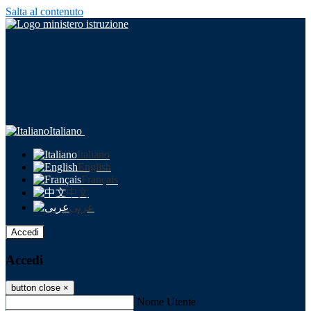
Salta al contenuto
Italiano
Italiano
English
Français
中文
عربى
Accedi
Accedi
button close
×
Nome Utente