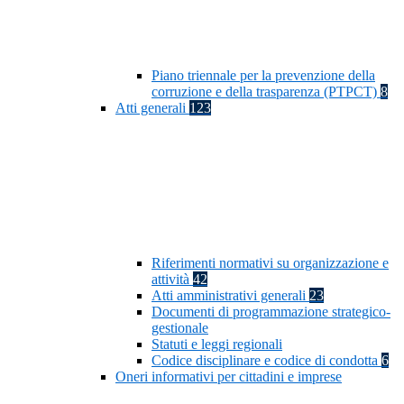
Piano triennale per la prevenzione della
corruzione e della trasparenza (PTPCT)
8
Atti generali
123
Riferimenti normativi su organizzazione e
attività
42
Atti amministrativi generali
23
Documenti di programmazione strategico-
gestionale
Statuti e leggi regionali
Codice disciplinare e codice di condotta
6
Oneri informativi per cittadini e imprese