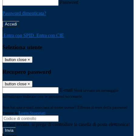
Password
Password dimenticata?
-
Entra con SPID
Entra con CIE
Seleziona utente
button close
×
Recupero password
button close
×
E-mail
Verrà inviato un messaggio
all'indirizzo indicato con le istruzioni necessarie.
Non hai una e-mail associata al nome utente? Effettua il reset della password
tramite la
Login Spaggiari
E-mail inviata, si prega di controllare la casella di posta elettronica!