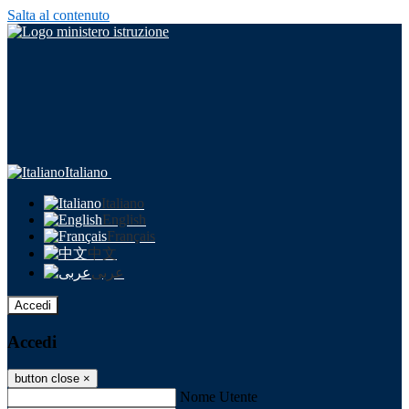
Salta al contenuto
Italiano
Italiano
English
Français
中文
عربى
Accedi
Accedi
button close
×
Nome Utente