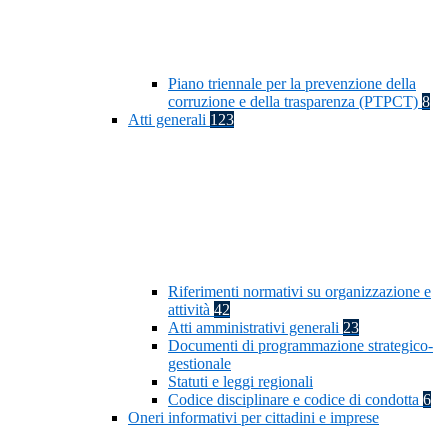
Piano triennale per la prevenzione della
corruzione e della trasparenza (PTPCT)
8
Atti generali
123
Riferimenti normativi su organizzazione e
attività
42
Atti amministrativi generali
23
Documenti di programmazione strategico-
gestionale
Statuti e leggi regionali
Codice disciplinare e codice di condotta
6
Oneri informativi per cittadini e imprese