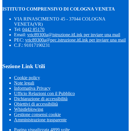
ISTITUTO COMPRENSIVO DI COLOGNA VENETA
VIA RINASCIMENTO 45 - 37044 COLOGNA
VENETA(VR)
Tel:
0442 85170
Email:
vric89300a@istruzione.it
Link per inviare una mail
PEC:
vric89300a@pec.istruzione.it
Link per inviare una mail
C.F.: 91017190231
Sezione Link Utili
Cookie policy
Note legali
Informativa Privacy
Ufficio Relazioni con il Pubblico
Dichiarazione di accessibilità
Obiettivi di accessibilità
Whistleblowing
Gestione consensi cookie
Amministrazione trasparente
Pagina visualizzata
4899
volte