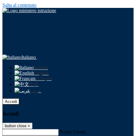
Salta al contenuto
Italiano
Italiano
English
Français
中文
عربى
Accedi
Accedi
button close
×
Nome Utente