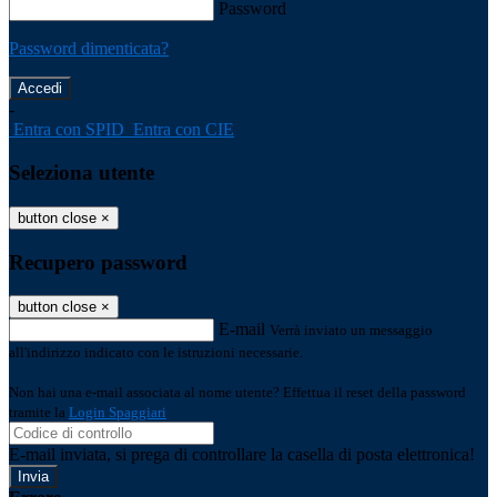
Password
Password dimenticata?
-
Entra con SPID
Entra con CIE
Seleziona utente
button close
×
Recupero password
button close
×
E-mail
Verrà inviato un messaggio
all'indirizzo indicato con le istruzioni necessarie.
Non hai una e-mail associata al nome utente? Effettua il reset della password
tramite la
Login Spaggiari
E-mail inviata, si prega di controllare la casella di posta elettronica!