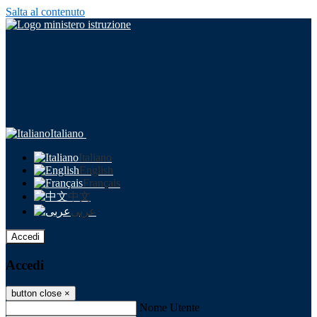
Salta al contenuto
Italiano
Italiano
English
Français
中文
عربى
Accedi
Accedi
button close
×
Nome Utente