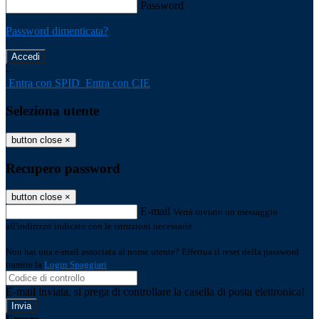
Password
Password dimenticata?
-
Entra con SPID
Entra con CIE
Seleziona utente
button close
×
Recupero password
button close
×
E-mail
Verrà inviato un messaggio
all'indirizzo indicato con le istruzioni necessarie.
Non hai una e-mail associata al nome utente? Effettua il reset della password
tramite la
Login Spaggiari
E-mail inviata, si prega di controllare la casella di posta elettronica!