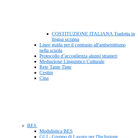
COSTITUZIONE ITALIANA Tradotta in
lingua ucraina
Linee guida per il contrasto all'antisemitismo
nella scuola
Protocollo d’accoglienza alunni stranieri
Mediazione Linguistico Culturale
Rete Tante Tinte
Cestim
Cina
BES
Modulistica BES
GLI - Gruppo di Lavoro per l'Inclusione