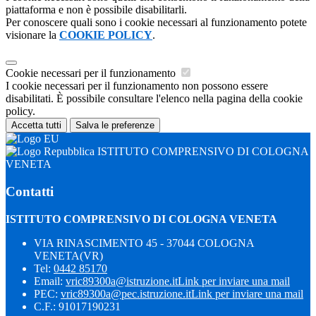
piattaforma e non è possibile disabilitarli.
Per conoscere quali sono i cookie necessari al funzionamento potete
visionare la
COOKIE POLICY
.
Cookie necessari per il funzionamento
I cookie necessari per il funzionamento non possono essere
disabilitati. È possibile consultare l'elenco nella pagina della cookie
policy.
Accetta tutti
Salva le preferenze
ISTITUTO COMPRENSIVO DI COLOGNA
VENETA
Contatti
ISTITUTO COMPRENSIVO DI COLOGNA VENETA
VIA RINASCIMENTO 45 - 37044 COLOGNA
VENETA(VR)
Tel:
0442 85170
Email:
vric89300a@istruzione.it
Link per inviare una mail
PEC:
vric89300a@pec.istruzione.it
Link per inviare una mail
C.F.: 91017190231