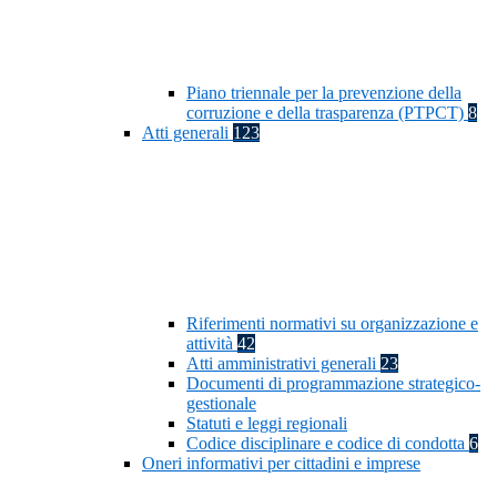
Piano triennale per la prevenzione della
corruzione e della trasparenza (PTPCT)
8
Atti generali
123
Riferimenti normativi su organizzazione e
attività
42
Atti amministrativi generali
23
Documenti di programmazione strategico-
gestionale
Statuti e leggi regionali
Codice disciplinare e codice di condotta
6
Oneri informativi per cittadini e imprese