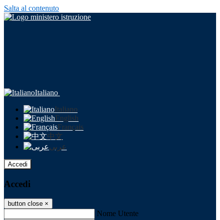
Salta al contenuto
Italiano
Italiano
English
Français
中文
عربى
Accedi
Accedi
button close
×
Nome Utente