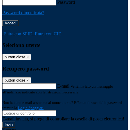
Password
Password dimenticata?
-
Entra con SPID
Entra con CIE
Seleziona utente
button close
×
Recupero password
button close
×
E-mail
Verrà inviato un messaggio
all'indirizzo indicato con le istruzioni necessarie.
Non hai una e-mail associata al nome utente? Effettua il reset della password
tramite la
Login Spaggiari
E-mail inviata, si prega di controllare la casella di posta elettronica!