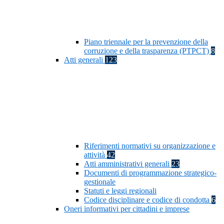
Piano triennale per la prevenzione della
corruzione e della trasparenza (PTPCT)
8
Atti generali
123
Riferimenti normativi su organizzazione e
attività
42
Atti amministrativi generali
23
Documenti di programmazione strategico-
gestionale
Statuti e leggi regionali
Codice disciplinare e codice di condotta
6
Oneri informativi per cittadini e imprese