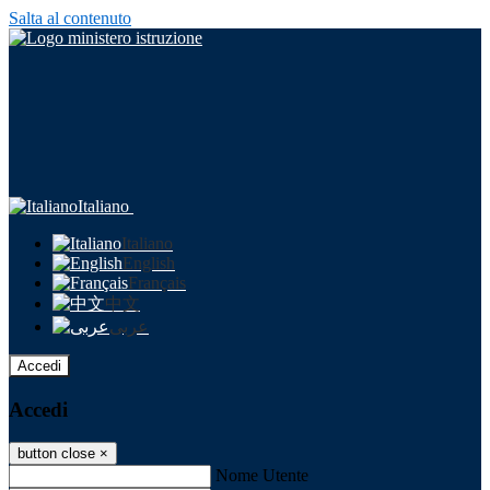
Salta al contenuto
Italiano
Italiano
English
Français
中文
عربى
Accedi
Accedi
button close
×
Nome Utente