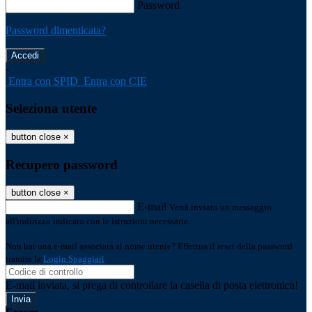
Password
Password dimenticata?
-
Entra con SPID
Entra con CIE
Seleziona utente
button close
×
Recupero password
button close
×
E-mail
Verrà inviato un messaggio
all'indirizzo indicato con le istruzioni necessarie.
Non hai una e-mail associata al nome utente? Effettua il reset della password
tramite la
Login Spaggiari
E-mail inviata, si prega di controllare la casella di posta elettronica!