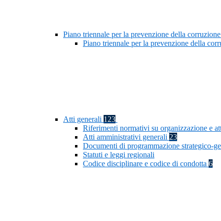
Piano triennale per la prevenzione della corruzione
Piano triennale per la prevenzione della co
Atti generali
123
Riferimenti normativi su organizzazione e at
Atti amministrativi generali
23
Documenti di programmazione strategico-ge
Statuti e leggi regionali
Codice disciplinare e codice di condotta
6