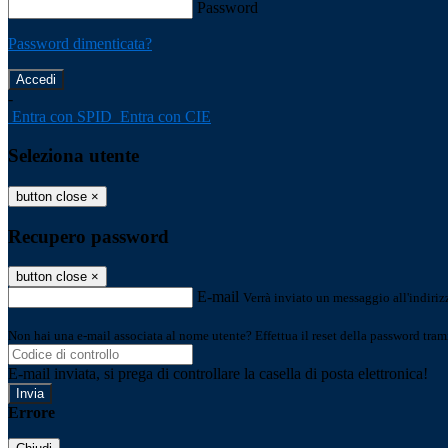
Password
Password dimenticata?
-
Entra con SPID
Entra con CIE
Seleziona utente
button close
×
Recupero password
button close
×
E-mail
Verrà inviato un messaggio all'indirizz
Non hai una e-mail associata al nome utente? Effettua il reset della password tram
E-mail inviata, si prega di controllare la casella di posta elettronica!
Errore