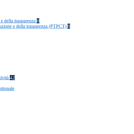
 e della trasparenza
8
rruzione e della trasparenza (PTPCT)
8
tività
42
stionale