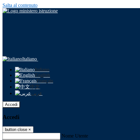
Salta al contenuto
Italiano
Italiano
English
Français
中文
عربى
Accedi
Accedi
button close
×
Nome Utente