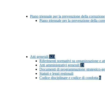
Piano triennale per la prevenzione della corruzione
Piano triennale per la prevenzione della co
Atti generali
123
Riferimenti normativi su organizzazione e at
Atti amministrativi generali
23
Documenti di programmazione strategico-ge
Statuti e leggi regionali
Codice disciplinare e codice di condotta
6