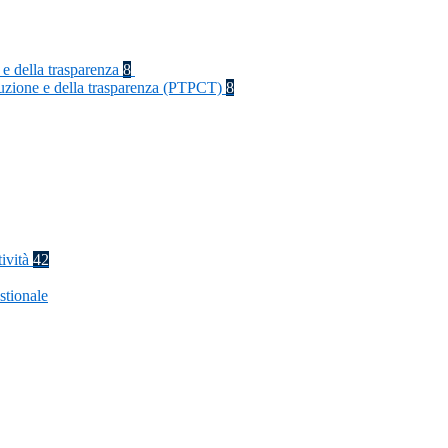
 e della trasparenza
8
rruzione e della trasparenza (PTPCT)
8
tività
42
stionale