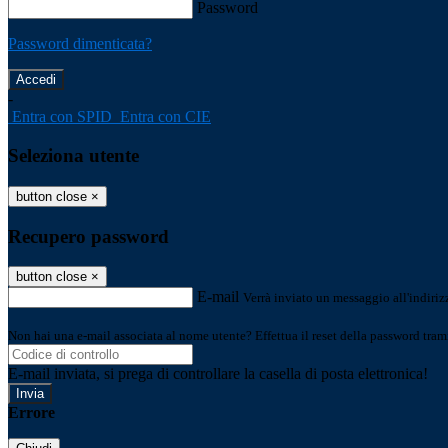
Password
Password dimenticata?
-
Entra con SPID
Entra con CIE
Seleziona utente
button close
×
Recupero password
button close
×
E-mail
Verrà inviato un messaggio all'indirizz
Non hai una e-mail associata al nome utente? Effettua il reset della password tram
E-mail inviata, si prega di controllare la casella di posta elettronica!
Errore