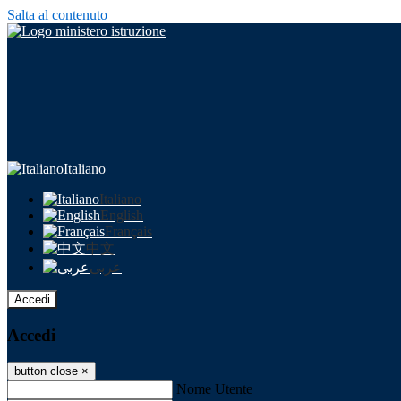
Salta al contenuto
Italiano
Italiano
English
Français
中文
عربى
Accedi
Accedi
button close
×
Nome Utente