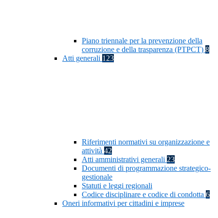
Piano triennale per la prevenzione della
corruzione e della trasparenza (PTPCT)
8
Atti generali
123
Riferimenti normativi su organizzazione e
attività
42
Atti amministrativi generali
23
Documenti di programmazione strategico-
gestionale
Statuti e leggi regionali
Codice disciplinare e codice di condotta
6
Oneri informativi per cittadini e imprese