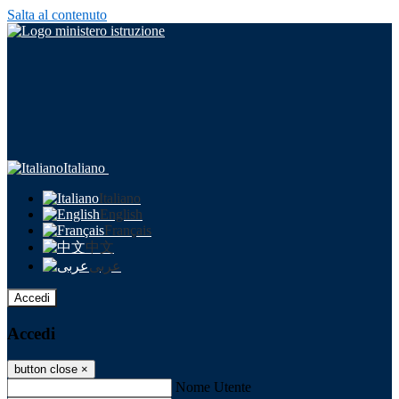
Salta al contenuto
Italiano
Italiano
English
Français
中文
عربى
Accedi
Accedi
button close
×
Nome Utente