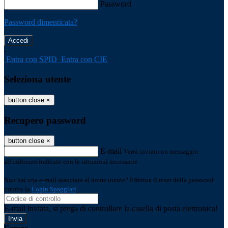
Password
Password dimenticata?
-
Entra con SPID
Entra con CIE
Seleziona utente
button close
×
Recupero password
button close
×
E-mail
Verrà inviato un messaggio
all'indirizzo indicato con le istruzioni necessarie.
Non hai una e-mail associata al nome utente? Effettua il reset della password
tramite la
Login Spaggiari
E-mail inviata, si prega di controllare la casella di posta elettronica!