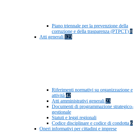
Piano triennale per la prevenzione della
corruzione e della trasparenza (PTPCT)
8
Atti generali
123
Riferimenti normativi su organizzazione e
attività
42
Atti amministrativi generali
23
Documenti di programmazione strategico-
gestionale
Statuti e leggi regionali
Codice disciplinare e codice di condotta
6
Oneri informativi per cittadini e imprese