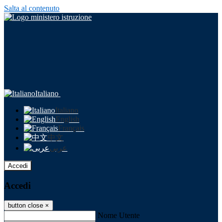
Salta al contenuto
Italiano
Italiano
English
Français
中文
عربى
Accedi
Accedi
button close
×
Nome Utente