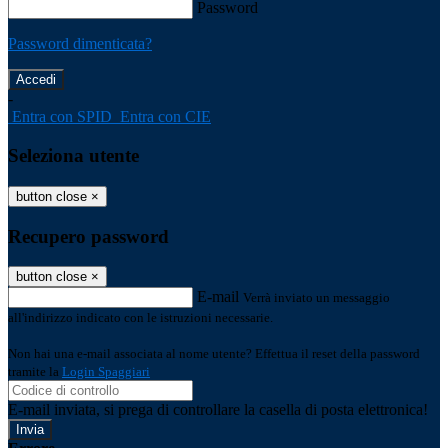
Password
Password dimenticata?
-
Entra con SPID
Entra con CIE
Seleziona utente
button close
×
Recupero password
button close
×
E-mail
Verrà inviato un messaggio
all'indirizzo indicato con le istruzioni necessarie.
Non hai una e-mail associata al nome utente? Effettua il reset della password
tramite la
Login Spaggiari
E-mail inviata, si prega di controllare la casella di posta elettronica!