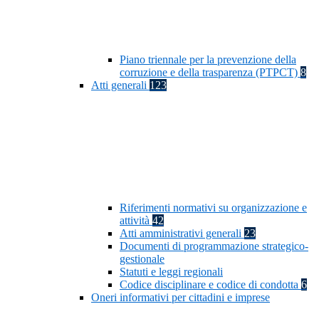
Piano triennale per la prevenzione della
corruzione e della trasparenza (PTPCT)
8
Atti generali
123
Riferimenti normativi su organizzazione e
attività
42
Atti amministrativi generali
23
Documenti di programmazione strategico-
gestionale
Statuti e leggi regionali
Codice disciplinare e codice di condotta
6
Oneri informativi per cittadini e imprese