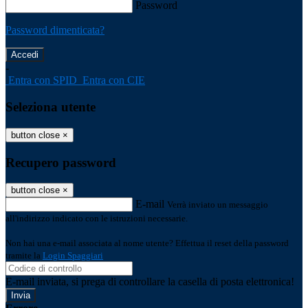
Password
Password dimenticata?
-
Entra con SPID
Entra con CIE
Seleziona utente
button close
×
Recupero password
button close
×
E-mail
Verrà inviato un messaggio
all'indirizzo indicato con le istruzioni necessarie.
Non hai una e-mail associata al nome utente? Effettua il reset della password
tramite la
Login Spaggiari
E-mail inviata, si prega di controllare la casella di posta elettronica!