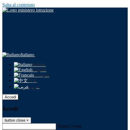
Salta al contenuto
Italiano
Italiano
English
Français
中文
عربى
Accedi
Accedi
button close
×
Nome Utente