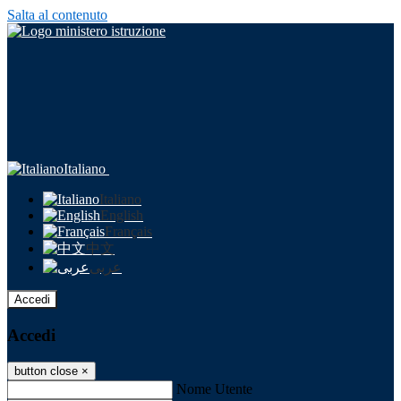
Salta al contenuto
Italiano
Italiano
English
Français
中文
عربى
Accedi
Accedi
button close
×
Nome Utente