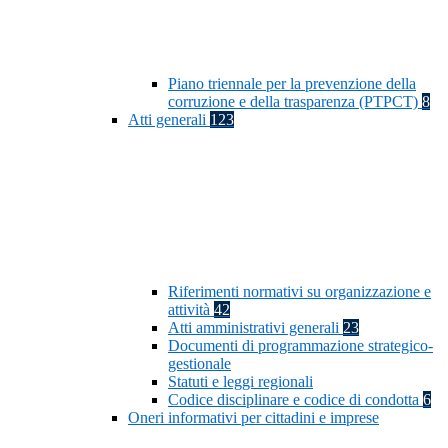
Piano triennale per la prevenzione della
corruzione e della trasparenza (PTPCT)
8
Atti generali
123
Riferimenti normativi su organizzazione e
attività
42
Atti amministrativi generali
23
Documenti di programmazione strategico-
gestionale
Statuti e leggi regionali
Codice disciplinare e codice di condotta
6
Oneri informativi per cittadini e imprese