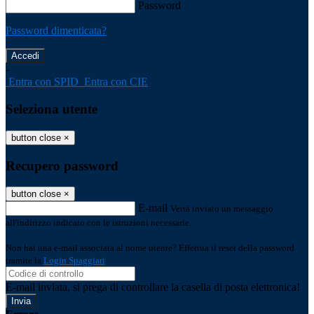
Password
Password dimenticata?
-
Entra con SPID
Entra con CIE
Seleziona utente
button close
×
Recupero password
button close
×
E-mail
Verrà inviato un messaggio
all'indirizzo indicato con le istruzioni necessarie.
Non hai una e-mail associata al nome utente? Effettua il reset della password
tramite la
Login Spaggiari
E-mail inviata, si prega di controllare la casella di posta elettronica!