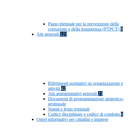
Piano triennale per la prevenzione della
corruzione e della trasparenza (PTPCT)
8
Atti generali
123
Riferimenti normativi su organizzazione e
attività
42
Atti amministrativi generali
23
Documenti di programmazione strategico-
gestionale
Statuti e leggi regionali
Codice disciplinare e codice di condotta
6
Oneri informativi per cittadini e imprese