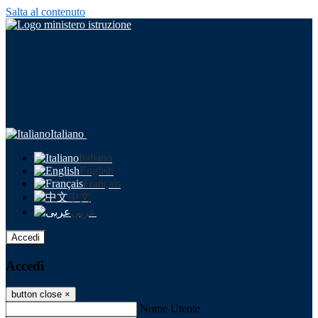
Salta al contenuto
Italiano
Italiano
English
Français
中文
عربى
Accedi
Accedi
button close
×
Nome Utente