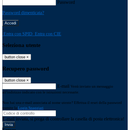
Password
Password dimenticata?
-
Entra con SPID
Entra con CIE
Seleziona utente
button close
×
Recupero password
button close
×
E-mail
Verrà inviato un messaggio
all'indirizzo indicato con le istruzioni necessarie.
Non hai una e-mail associata al nome utente? Effettua il reset della password
tramite la
Login Spaggiari
E-mail inviata, si prega di controllare la casella di posta elettronica!