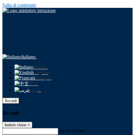
Salta al contenuto
Italiano
Italiano
English
Français
中文
عربى
Accedi
Accedi
button close
×
Nome Utente