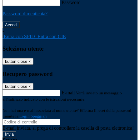
Password
Password dimenticata?
-
Entra con SPID
Entra con CIE
Seleziona utente
button close
×
Recupero password
button close
×
E-mail
Verrà inviato un messaggio
all'indirizzo indicato con le istruzioni necessarie.
Non hai una e-mail associata al nome utente? Effettua il reset della password
tramite la
Login Spaggiari
E-mail inviata, si prega di controllare la casella di posta elettronica!