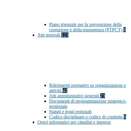
Piano triennale per la prevenzione della
corruzione e della trasparenza (PTPCT)
8
Atti generali
123
Riferimenti normativi su organizzazione e
attività
42
Atti amministrativi generali
23
Documenti di programmazione strategico-
gestionale
Statuti e leggi regionali
Codice disciplinare e codice di condotta
6
Oneri informativi per cittadini e imprese