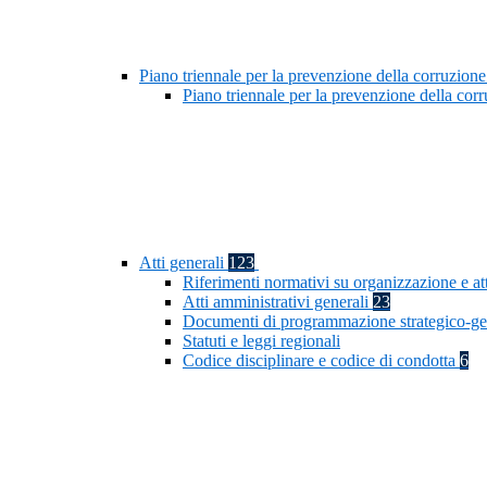
Piano triennale per la prevenzione della corruzione
Piano triennale per la prevenzione della co
Atti generali
123
Riferimenti normativi su organizzazione e at
Atti amministrativi generali
23
Documenti di programmazione strategico-ge
Statuti e leggi regionali
Codice disciplinare e codice di condotta
6