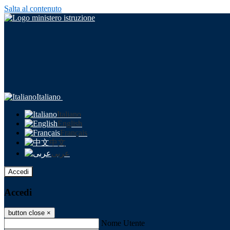
Salta al contenuto
Italiano
Italiano
English
Français
中文
عربى
Accedi
Accedi
button close
×
Nome Utente