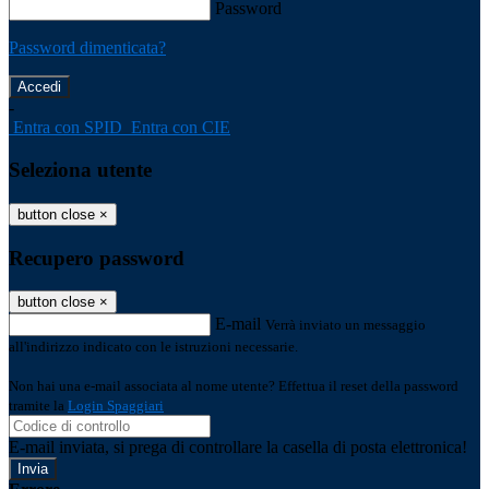
Password
Password dimenticata?
-
Entra con SPID
Entra con CIE
Seleziona utente
button close
×
Recupero password
button close
×
E-mail
Verrà inviato un messaggio
all'indirizzo indicato con le istruzioni necessarie.
Non hai una e-mail associata al nome utente? Effettua il reset della password
tramite la
Login Spaggiari
E-mail inviata, si prega di controllare la casella di posta elettronica!