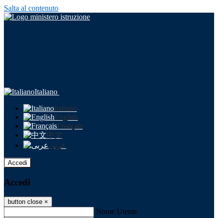
Salta al contenuto
Italiano
Italiano
English
Français
中文
عربى
Accedi
Accedi
button close
×
Nome Utente