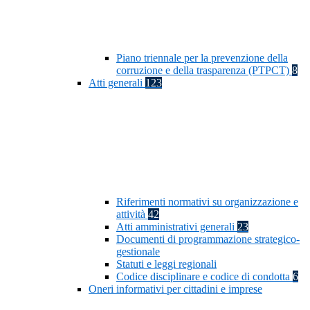
Piano triennale per la prevenzione della
corruzione e della trasparenza (PTPCT)
8
Atti generali
123
Riferimenti normativi su organizzazione e
attività
42
Atti amministrativi generali
23
Documenti di programmazione strategico-
gestionale
Statuti e leggi regionali
Codice disciplinare e codice di condotta
6
Oneri informativi per cittadini e imprese