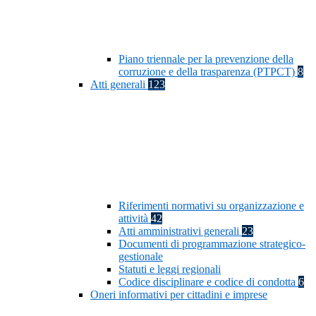
Piano triennale per la prevenzione della
corruzione e della trasparenza (PTPCT)
8
Atti generali
123
Riferimenti normativi su organizzazione e
attività
42
Atti amministrativi generali
23
Documenti di programmazione strategico-
gestionale
Statuti e leggi regionali
Codice disciplinare e codice di condotta
6
Oneri informativi per cittadini e imprese