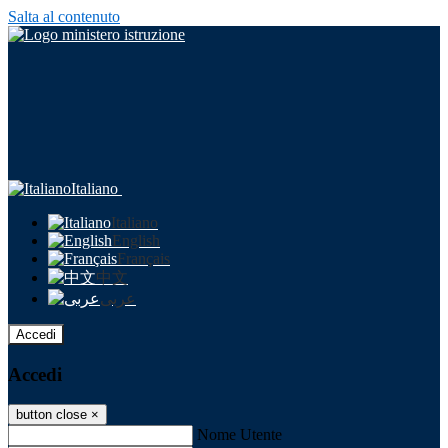
Salta al contenuto
Italiano
Italiano
English
Français
中文
عربى
Accedi
Accedi
button close
×
Nome Utente