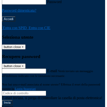
Password
Password dimenticata?
-
Entra con SPID
Entra con CIE
Seleziona utente
button close
×
Recupero password
button close
×
E-mail
Verrà inviato un messaggio
all'indirizzo indicato con le istruzioni necessarie.
Non hai una e-mail associata al nome utente? Effettua il reset della password
tramite la
Login Spaggiari
E-mail inviata, si prega di controllare la casella di posta elettronica!