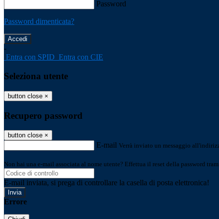
Password
Password dimenticata?
-
Entra con SPID
Entra con CIE
Seleziona utente
button close
×
Recupero password
button close
×
E-mail
Verrà inviato un messaggio all'indirizz
Non hai una e-mail associata al nome utente? Effettua il reset della password tram
E-mail inviata, si prega di controllare la casella di posta elettronica!
Errore