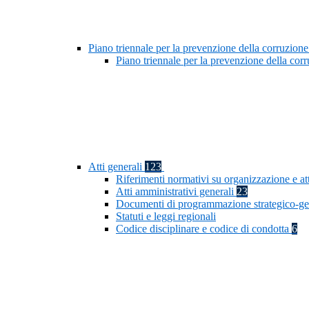
Piano triennale per la prevenzione della corruzione
Piano triennale per la prevenzione della co
Atti generali
123
Riferimenti normativi su organizzazione e at
Atti amministrativi generali
23
Documenti di programmazione strategico-ge
Statuti e leggi regionali
Codice disciplinare e codice di condotta
6