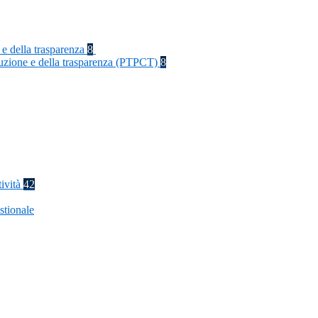
 e della trasparenza
8
rruzione e della trasparenza (PTPCT)
8
tività
42
stionale