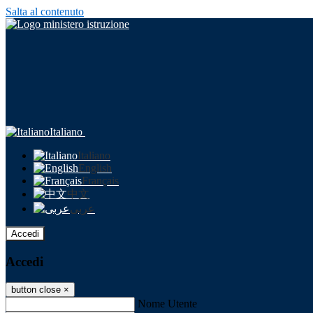
Salta al contenuto
Italiano
Italiano
English
Français
中文
عربى
Accedi
Accedi
button close
×
Nome Utente